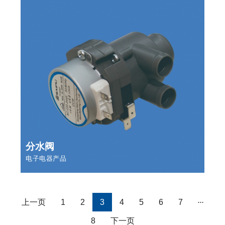
分水阀
电子电器产品
...
上一页
1
2
3
4
5
6
7
8
下一页